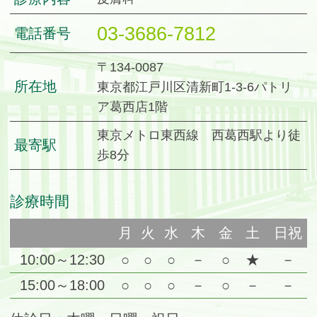
03-3686-7812
電話番号
〒134-0087
所在地
東京都江戸川区清新町1-3-6パトリ
ア葛西店1階
東京メトロ東西線 西葛西駅より徒
最寄駅
歩8分
診療時間
月
火
水
木
金
土
日祝
10:00～12:30
○
○
○
－
○
★
－
15:00～18:00
○
○
○
－
○
－
－